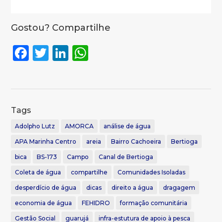
Gostou? Compartilhe
F
T
Li
W
a
w
n
h
c
it
k
a
e
te
e
ts
Tags
b
r
dI
A
Adolpho Lutz
o
AMORCA
n
p
análise de água
APA Marinha Centro
areia
Bairro Cachoeira
Bertioga
o
p
bica
BS-173
Campo
Canal de Bertioga
k
Coleta de água
compartilhe
Comunidades Isoladas
desperdício de água
dicas
direito a água
dragagem
economia de água
FEHIDRO
formação comunitária
Gestão Social
guarujá
infra-estutura de apoio à pesca