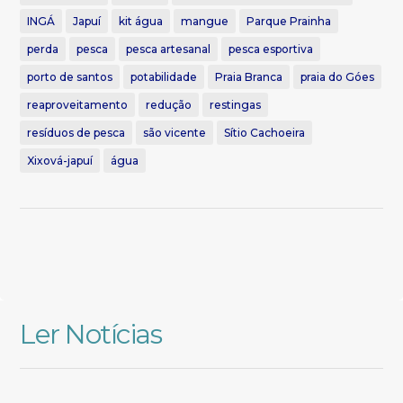
INGÁ
Japuí
kit água
mangue
Parque Prainha
perda
pesca
pesca artesanal
pesca esportiva
porto de santos
potabilidade
Praia Branca
praia do Góes
reaproveitamento
redução
restingas
resíduos de pesca
são vicente
Sítio Cachoeira
Xixová-japuí
água
Ler Notícias