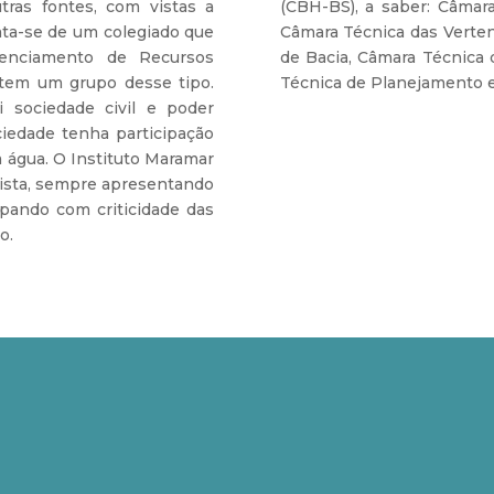
tras fontes, com vistas a
(CBH-BS), a saber: Câmar
rata-se de um colegiado que
Câmara Técnica das Verten
renciamento de Recursos
de Bacia, Câmara Técnica
s tem um grupo desse tipo.
Técnica de Planejamento e
i sociedade civil e poder
ciedade tenha participação
a água. O Instituto Maramar
tista, sempre apresentando
cipando com criticidade das
o.