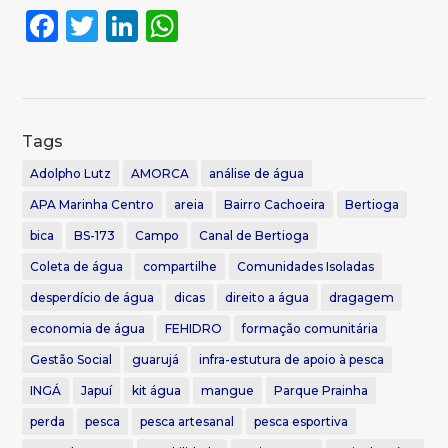
Facebook
Twitter
LinkedIn
WhatsApp
Tags
Adolpho Lutz
AMORCA
análise de água
APA Marinha Centro
areia
Bairro Cachoeira
Bertioga
bica
BS-173
Campo
Canal de Bertioga
Coleta de água
compartilhe
Comunidades Isoladas
desperdício de água
dicas
direito a água
dragagem
economia de água
FEHIDRO
formação comunitária
Gestão Social
guarujá
infra-estutura de apoio à pesca
INGÁ
Japuí
kit água
mangue
Parque Prainha
perda
pesca
pesca artesanal
pesca esportiva