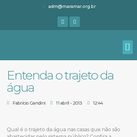
adm@maramar.org.br
Entenda o trajeto da
água
Fabrício Gandini
11 abril - 2013
12:44
Qual é o trajeto da água nas casas que não são
abastecidas pelo sistema público? Confira a