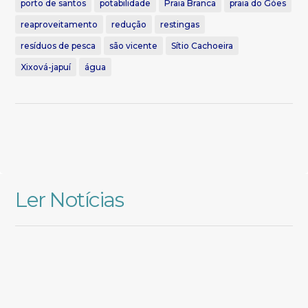
porto de santos
potabilidade
Praia Branca
praia do Góes
reaproveitamento
redução
restingas
resíduos de pesca
são vicente
Sítio Cachoeira
Xixová-japuí
água
Ler Notícias